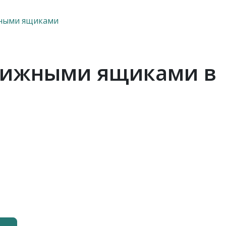
жными ящиками
движными ящиками в