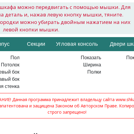
шкафа можно передвигать с помощью мышки. Для
на деталь и, нажав левую кнопку мышки, тяните.
городки можно убирать двойным нажатием на них
левой кнопки мышки.
рпус
Секции
Угловая консоль
Двери ш
Пол
Показать
Пок
Потолок
Ширина
евый бок
Полки
авый бок
я стенка
ИЕ! Данная программа принадлежит владельцу сайта www.shkaf
апатентована и защищена Законом об Авторском Праве. Копир
строго запрещено!