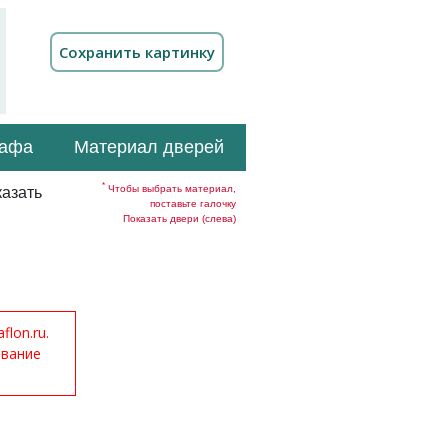
кафа
Материал дверей
*
Чтобы выбрать материал,
азать
поставьте галочку
Показать двери (слева)
lon.ru.
ование