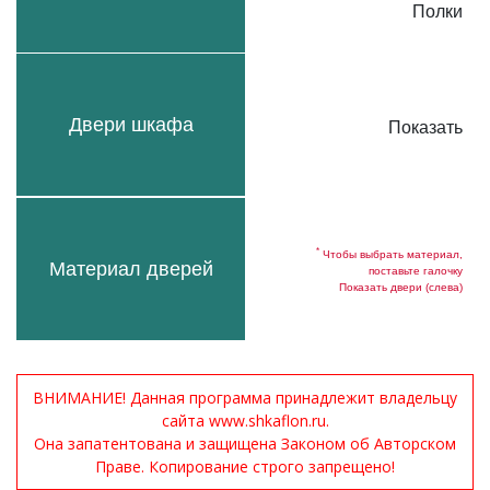
Полки
Двери шкафа
Показать
*
Чтобы выбрать материал,
Материал дверей
поставьте галочку
Показать двери (слева)
ВНИМАНИЕ! Данная программа принадлежит владельцу
сайта www.shkaflon.ru.
Она запатентована и защищена Законом об Авторском
Праве. Копирование строго запрещено!