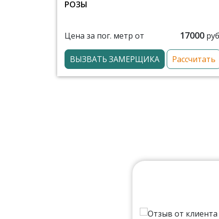
РОЗЫ
17000
Цена за пог. метр от
руб
ВЫЗВАТЬ ЗАМЕРЩИКА
Рассчитать
мальная. Есть салоны в
ии. Читал, что по
еня отошла кромка на одной
ующий день. Поэтому у меня