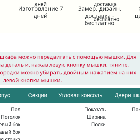
Изготовление 7
Замер, дизайн,
дней
доставка -
ц
бесплатно
шкафа можно передвигать с помощью мышки. Для
на деталь и, нажав левую кнопку мышки, тяните.
городки можно убирать двойным нажатием на них
левой кнопки мышки.
рпус
Секции
Угловая консоль
Двери ш
Пол
Показать
Пок
Потолок
Ширина
евый бок
Полки
авый бок
я стенка