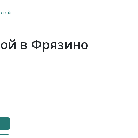
отой
той в Фрязино