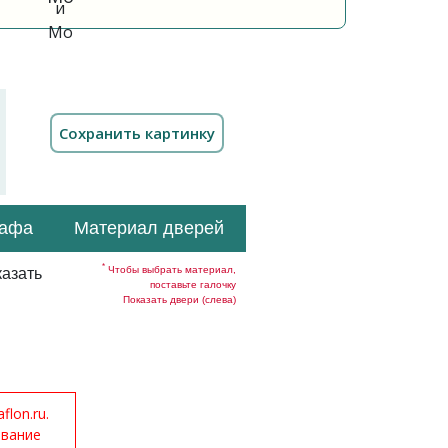
кафа
Материал дверей
*
Чтобы выбрать материал,
азать
поставьте галочку
Показать двери (слева)
lon.ru.
ование