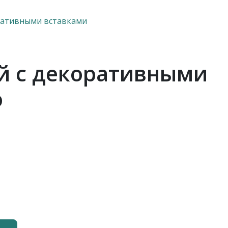
ративными вставками
й с декоративными
о