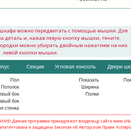
шкафа можно передвигать с помощью мышки. Для
на деталь и, нажав левую кнопку мышки, тяните.
городки можно убирать двойным нажатием на них
левой кнопки мышки.
рпус
Секции
Угловая консоль
Двери ш
Пол
Показать
Пок
Потолок
Ширина
евый бок
Полки
авый бок
я стенка
ИЕ! Данная программа принадлежит владельцу сайта www.shkaf
апатентована и защищена Законом об Авторском Праве. Копир